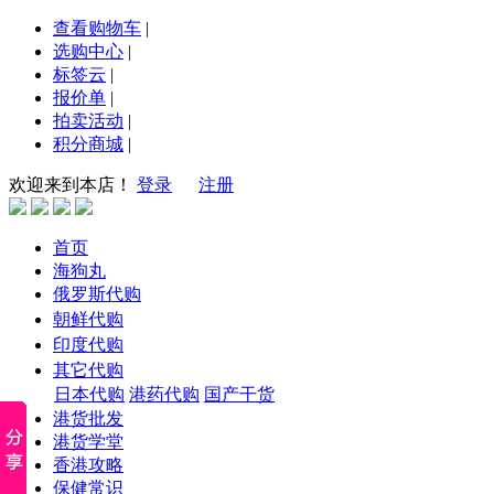
查看购物车
|
选购中心
|
标签云
|
报价单
|
拍卖活动
|
积分商城
|
欢迎来到本店！
登录
注册
首页
海狗丸
俄罗斯代购
朝鲜代购
印度代购
其它代购
日本代购
港药代购
国产干货
港货批发
港货学堂
香港攻略
保健常识