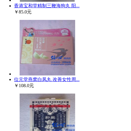
香港宝和堂精制三鞭海狗丸 阳...
￥85.0元
位元堂燕窝白凤丸 改善女性周...
￥108.0元