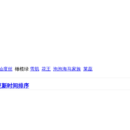
仙度丝
橄榄绿
雪肌
花王
泡泡海马家族
莱蕊