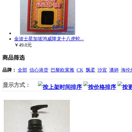
金波士星加坡鸿威降龙十八虎蛇...
￥49.0元
商品筛选
品牌：
全部
信心港货
巴黎欧莱雅
CK
飘柔
沙宣
潘婷
海伦
显示方式：