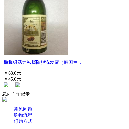
橄榄绿活力祛屑防脱洗发露（韩国生...
￥63.0元
￥45.0元
总计
1
个记录
常见问题
购物流程
订购方式