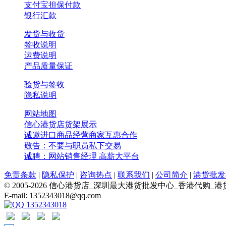
支付宝担保付款
银行汇款
发货与收货
签收说明
运费说明
产品质量保证
验货与签收
隐私说明
网站地图
信心港货店货架展示
诚邀进口商品经营商家互惠合作
敬告：不要与职员私下交易
诚聘：网站销售经理 高薪大平台
免责条款
|
隐私保护
|
咨询热点
|
联系我们
|
公司简介
|
港货批发
© 2005-2026 信心港货店_深圳最大港货批发中心_香港
E-mail: 1352343018@qq.com
1352343018