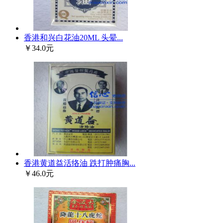
香港和兴白花油20ML 头晕...
￥34.0元
香港黄道益活络油 跌打肿痛胸...
￥46.0元