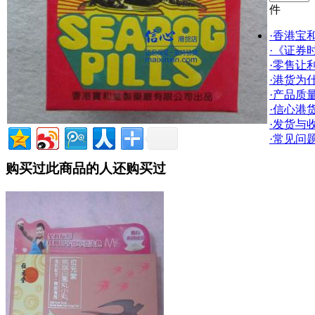
件
·香港宝
·《证券
·零售让
·港货为
·产品质
·信心港
·发货与
·常见问
购买过此商品的人还购买过