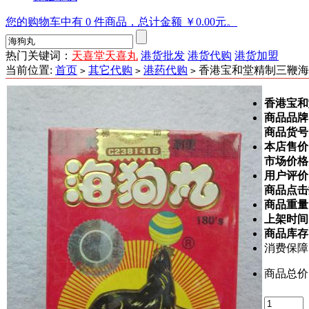
您的购物车中有 0 件商品，总计金额 ￥0.00元。
热门关键词：
天喜堂天喜丸
港货批发
港货代购
港货加盟
当前位置:
首页
其它代购
港药代购
香港宝和堂精制三鞭海
>
>
>
香港宝和
商品品牌
商品货号
本店售价
市场价格
用户评价
商品点击
商品重量
上架时间
商品库存
消费保障
商品总价