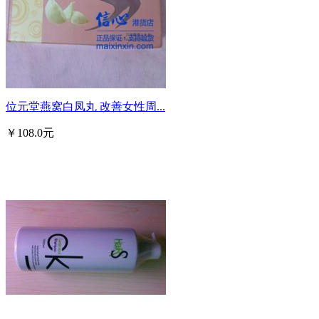
位元堂燕窝白凤丸 改善女性周...
￥108.0元