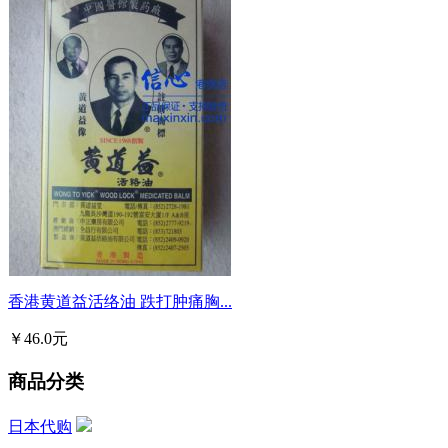
香港黄道益活络油 跌打肿痛胸...
￥46.0元
商品分类
日本代购