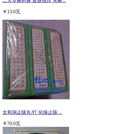
二天堂癣药膏 皮肤痕痒 头癣...
￥13.0元
太和洞止咳丸/打 化痰止咳 ...
￥70.0元