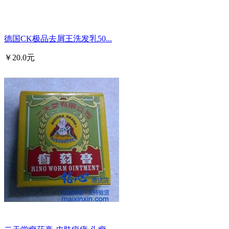
德国CK极品去屑王洗发乳50...
￥20.0元