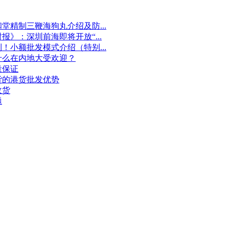
和堂精制三鞭海狗丸介绍及防...
时报》：深圳前海即将开放“...
利！小额批发模式介绍（特别...
什么在内地大受欢迎？
量保证
货的港货批发优势
收货
题