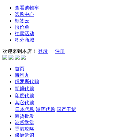
查看购物车
|
选购中心
|
标签云
|
报价单
|
拍卖活动
|
积分商城
|
欢迎来到本店！
登录
注册
首页
海狗丸
俄罗斯代购
朝鲜代购
印度代购
其它代购
日本代购
港药代购
国产干货
港货批发
港货学堂
香港攻略
保健常识