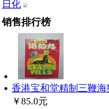
日化
销售排行榜
香港宝和堂精制三鞭海狗丸
￥85.0元