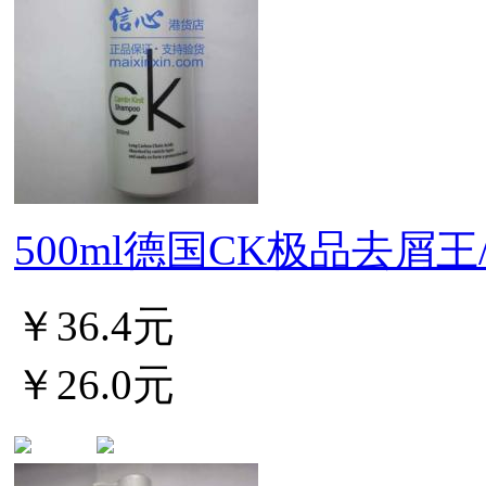
500ml德国CK极品去屑王/染
￥36.4元
￥26.0元