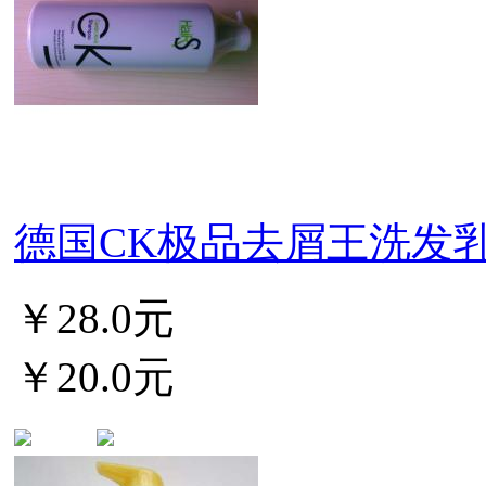
德国CK极品去屑王洗发乳50
￥28.0元
￥20.0元