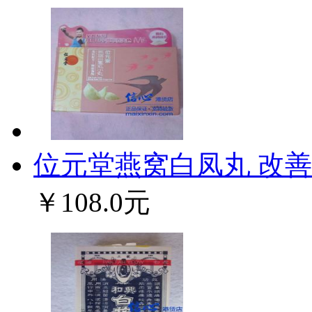
位元堂燕窝白凤丸 改善女
￥108.0元