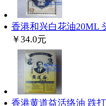
香港和兴白花油20ML 头
￥34.0元
香港黄道益活络油 跌打肿