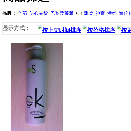
品牌：
全部
信心港货
巴黎欧莱雅
CK
飘柔
沙宣
潘婷
海伦
显示方式：