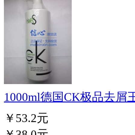
1000ml德国CK极品去屑王/
￥53.2元
￥38.0元