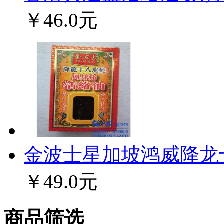
￥46.0元
金波士星加坡鸿威降龙十
￥49.0元
商品筛选