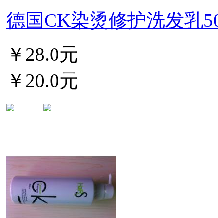
德国CK染烫修护洗发乳500m
￥28.0元
￥20.0元