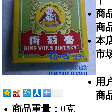
十
商
商
本
市
用
商
商品重量：
0克