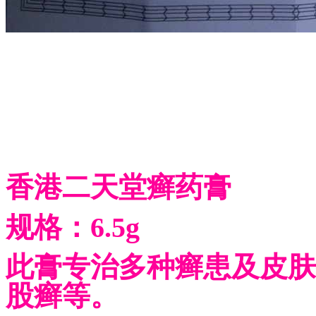
香港二天堂癣药膏
规格：6.5g
此膏专治多种癣患及皮肤
股癣等。