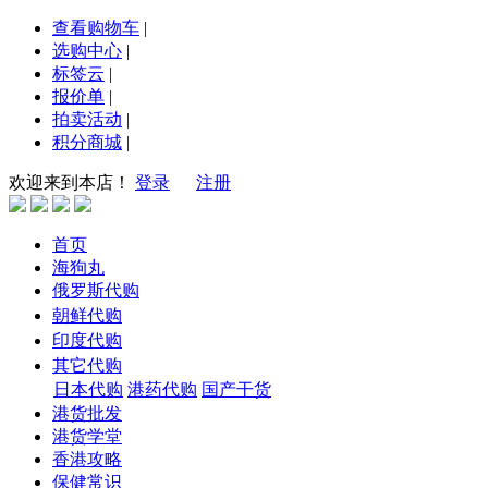
查看购物车
|
选购中心
|
标签云
|
报价单
|
拍卖活动
|
积分商城
|
欢迎来到本店！
登录
注册
首页
海狗丸
俄罗斯代购
朝鲜代购
印度代购
其它代购
日本代购
港药代购
国产干货
港货批发
港货学堂
香港攻略
保健常识