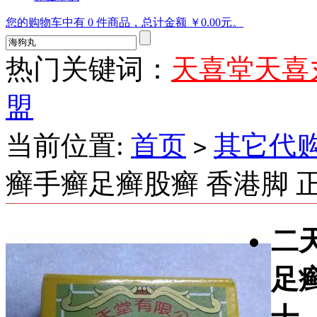
您的购物车中有 0 件商品，总计金额 ￥0.00元。
热门关键词：
天喜堂天喜
盟
当前位置:
首页
其它代
>
癣手癣足癣股癣 香港脚 
二
足