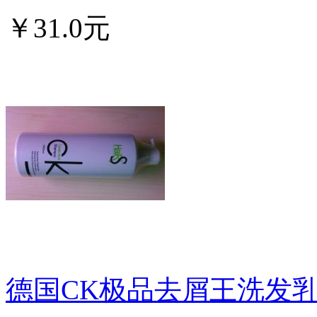
￥31.0元
德国CK极品去屑王洗发乳50