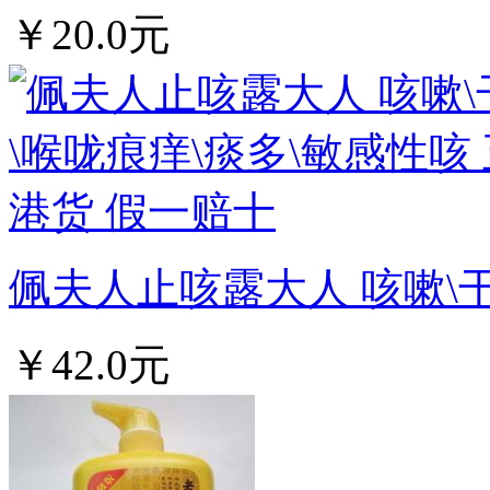
￥20.0元
佩夫人止咳露大人 咳嗽\干咳
￥42.0元