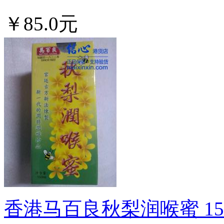
￥85.0元
香港马百良秋梨润喉蜜 150.